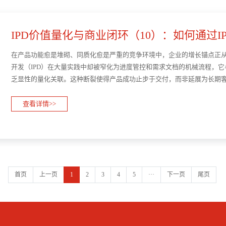
IPD价值量化与商业闭环（10）：如何通过I
值，实···
在产品功能愈是堆砌、同质化愈是严重的竞争环境中，企业的增长锚点正
开发（IPD）在大量实践中却被窄化为进度管控和需求文档的机械流程，它
乏显性的量化关联。这种断裂使得产品成功止步于交付，而非延展为长期
根结底是一种投资行为。既是投资，其回报就理应用客户全···
查看详情>>
首页
上一页
1
2
3
4
5
···
下一页
尾页