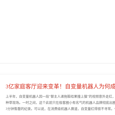
3亿家庭客厅迎来变革！自变量机器人为何成
家人”···
上半年，自变量机器人因一段“替主人递拖鞋结果撞上猫”的视频意外走红
种草现场。一时之间，这个此前只在极客圈小有名气的机器人品牌彻底出圈
3分钟售罄的纪录。可以说，在消费级机器人赛道，自变量红得很不寻常。
了近两倍。很长一段时间，自变量只靠口碑裂变+线上预售···