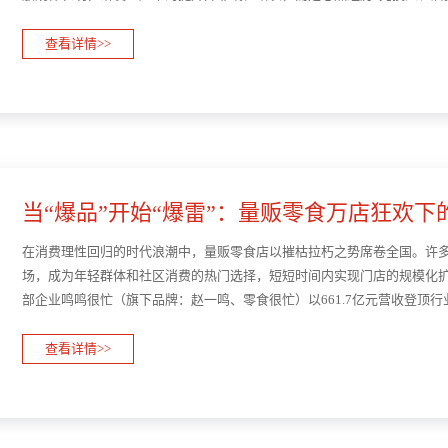
的唯一尺度，极易陷入“流程裁剪—能力退化—效果更差”···
查看详情>>
当“爆品”开始“爆雷”：量贩零食万店狂欢下
开！
在消费理性回归的时代浪潮中，量贩零食店以摧枯拉朽之势席卷全国。许多
场，成为年轻群体和社区消费的热门选择，短短时间内实现门店的规模化扩张
部企业鸣鸣很忙（旗下品牌：赵一鸣、零食很忙）以661.7亿元营收登顶
514.6亿元营收紧随其后，二者合计占据75.5%的市场份额。随···
查看详情>>