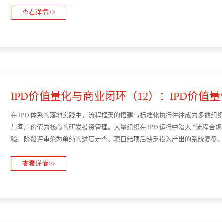
查看详情>>
IPD价值量化与商业闭环（12）：IPD价值
——如···
在 IPD 体系的落地实践中，流程框架的搭建与标准化执行往往成为多数组织的
与客户价值为核心的研发投资管理。大量组织在 IPD 运行中陷入 “流程合
验、阶段评审沦为单纯的进度走查、项目结项后缺乏投入产出的系统复盘，最
管理效能无法真正释放。价值量化工具的落地应用，···
查看详情>>