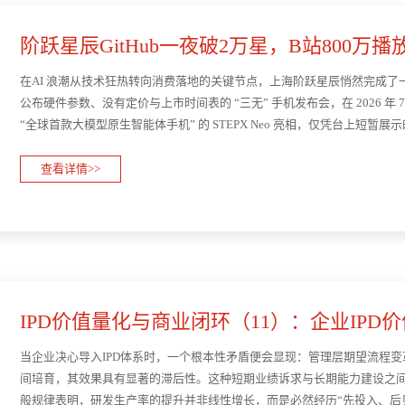
阶跃星辰GitHub一夜破2万星，B站800万
拆解其病···
在AI 浪潮从技术狂热转向消费落地的关键节点，上海阶跃星辰悄然完成
公布硬件参数、没有定价与上市时间表的 “三无” 手机发布会，在 2026 
“全球首款大模型原生智能体手机” 的 STEPX Neo 亮相，仅凭台上短
壁垒。这并非它首次搅动行业舆论：旗下多款AI ···
查看详情>>
IPD价值量化与商业闭环（11）：企业IPD
——长···
当企业决心导入IPD体系时，一个根本性矛盾便会显现：管理层期望流程
间培育，其效果具有显著的滞后性。这种短期业绩诉求与长期能力建设之间
般规律表明，研发生产率的提升并非线性增长，而是必然经历“先投入、后