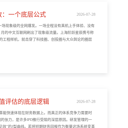
播放：一个底层公式
2026-07-28
了一场现象级的全网爆发。一场全程没有真机上手体验、没有
年 7 月的中文互联网刷出了现象级流量。上海阶跃星辰携号称
暂展示的工程样机，就击穿了科技圈、创投圈与大众舆论的圈层
价值评估的底层逻辑
2026-07-28
变革能快速体现在财务数据上。而真正的体系竞争力需要时
的张力，是许多IPD推行受阻的深层原因。研发管理的一
见效”的J型曲线。若将短期财务回报作为衡量这场系统变革