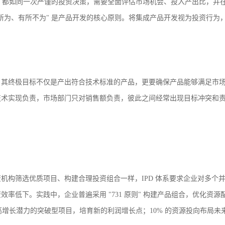
项，都如同一次严谨的投资决策，需要全面评估市场机会、投入产出比，并
所为、有所不为" 是产品开发的核心原则。将集成产品开发视为投资行为
，其终极目标不仅是产出符合技术标准的产品，更要确保产品能够满足市
术实现负责，市场部门只对销售额负责，彼此之间经常出现目标冲突和责任
机构筛选优质项目、构建合理投资组合一样，IPD 体系要求企业对多个
率低下。实践中，企业普遍采用 "731 原则" 构建产品组合，优化资源
高增长潜力的突破型项目，培育新的利润增长点；10% 的资源投向布局