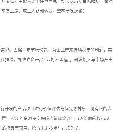
在开发过程中设置多个评审节点，动态决策项目的继续、暂停
，本质上是完成三大认知转变，重构研发逻辑：
场需求、占据一定市场份额、为企业带来持续稳定的利润，实
推诿，导致许多产品 "叫好不叫座"，研发投入与市场产出
并行开发的产品项目进行价值评估与优先级排序，将有限的资
配置：70% 的资源投向保障当前现金流与市场份额的核心项
未来的探索型项目，抢占未来技术与市场先机。