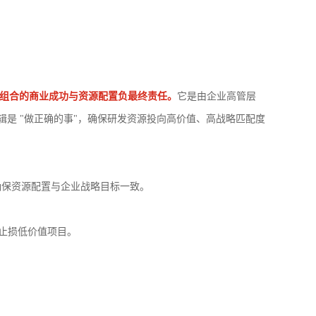
事会"，对产品组合的商业成功与资源配置负最终责任。
它是由企业高管层
心逻辑是 "做正确的事"，确保研发资源投向高价值、高战略匹配度
确保资源配置与企业战略目标一致。
时止损低价值项目。